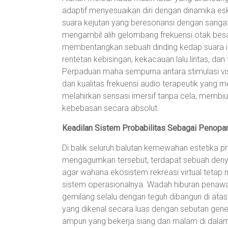
adaptif menyesuaikan diri dengan dinamika esk
suara kejutan yang beresonansi dengan sangat 
mengambil alih gelombang frekuensi otak besa
membentangkan sebuah dinding kedap suara i
rentetan kebisingan, kekacauan lalu lintas, dan
Perpaduan maha sempurna antara stimulasi 
dan kualitas frekuensi audio terapeutik yang m
melahirkan sensasi imersif tanpa cela, membiu
kebebasan secara absolut.
Keadilan Sistem Probabilitas Sebagai Penopa
Di balik seluruh balutan kemewahan estetika p
mengagumkan tersebut, terdapat sebuah den
agar wahana ekosistem rekreasi virtual tetap mu
sistem operasionalnya. Wadah hiburan penawar
gemilang selalu dengan teguh dibangun di atas
yang dikenal secara luas dengan sebutan gen
ampun yang bekerja siang dan malam di dalam 