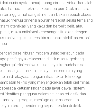
 dari dunia nyata menuju ruang dimensi virtual haruslah
 atau hambatan teknis sekecil apa pun. Otak manusia
han tertinggi amat sangat mendambakan sebuah akses
asuk menuju dimensi hiburan tersebut selalu terhalang
tem otentikasi yang kaku dan berbelit-belit, atau
terputus, maka antisipasi kesenangan itu akan dengan
ustrasi yang justru semakin merusak stabilitas emosi
labu.
a pencari oase hiburan modern untuk berlabuh pada
pa pentingnya kelancaran di titik masuk gerbang
nghargai efisiensi waktu luangnya, kemudahan saat
ntasi sejati dari kualitas layanan premium yang
telah direkayasa dengan infrastruktur teknologi
hambatan teknis yang menjengkelkan telah dieliminasi
 beberapa ketukan ringan pada layar gawai, sistem
i identitas pengguna dalam hitungan milidetik dan
i utama yang megah, menjaga agar momentum
yala terang benderang sejak interaksi di detik