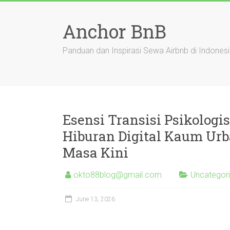
Skip
to
Anchor BnB
content
Panduan dan Inspirasi Sewa Airbnb di Indones
Esensi Transisi Psikolog
Hiburan Digital Kaum Urb
Masa Kini
okto88blog@gmail.com
Uncategor
June 13, 2026