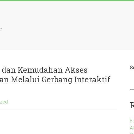
ia
is dan Kemudahan Akses
S
an Melalui Gerbang Interaktif
ized
E
A