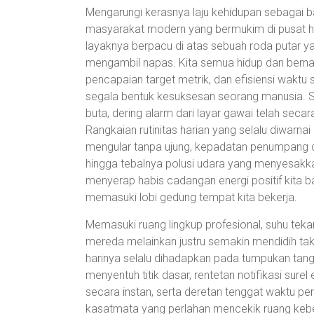
Mengarungi kerasnya laju kehidupan sebagai b
masyarakat modern yang bermukim di pusat hir
layaknya berpacu di atas sebuah roda putar ya
mengambil napas. Kita semua hidup dan berna
pencapaian target metrik, dan efisiensi waktu s
segala bentuk kesuksesan seorang manusia. 
buta, dering alarm dari layar gawai telah secara
Rangkaian rutinitas harian yang selalu diwarn
mengular tanpa ujung, kepadatan penumpang di
hingga tebalnya polusi udara yang menyesakk
menyerap habis cadangan energi positif kita 
memasuki lobi gedung tempat kita bekerja.
Memasuki ruang lingkup profesional, suhu tek
mereda melainkan justru semakin mendidih tak 
harinya selalu dihadapkan pada tumpukan tang
menyentuh titik dasar, rentetan notifikasi sure
secara instan, serta deretan tenggat waktu pe
kasatmata yang perlahan mencekik ruang kebe