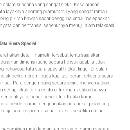
e dalam suasana yang sangat rileks. Keselarasan
nyata layaknya seorang pramutamu yang sangat ramah
bing pikiran bawah sadar pengguna untuk melepaskan
a nyata dan bertransisi sepenuhnya menuju alam relaksasi
Tata Suara Spasial
rat akan detail imajinatif tersebut tentu saja akan
dalaman dimensi ruang secara holistik apabila tidak
i rekayasa tata suara spasial tingkat tinggi. Di dalam
olak berkompromi pada kualitas, peran frekuensi suara
gambar. Para pengembang secara jenius menyematkan
lam setiap lekuk tema cerita untuk memastikan bahwa
ensorik yang benar-benar utuh. Ketika kamu
indra pendengaran menggunakan perangkat pelantang
, keajaiban terapi emosional ini akan seketika mulai
ang sedemikian rupa dengan tempo yang mampu secara