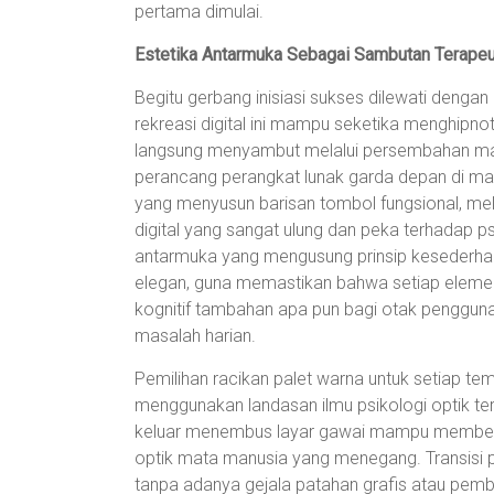
pertama dimulai.
Estetika Antarmuka Sebagai Sambutan Terape
Begitu gerbang inisiasi sukses dilewati denga
rekreasi digital ini mampu seketika menghipn
langsung menyambut melalui persembahan mah
perancang perangkat lunak garda depan di masa
yang menyusun barisan tombol fungsional, mel
digital yang sangat ulung dan peka terhadap 
antarmuka yang mengusung prinsip kesederhan
elegan, guna memastikan bahwa setiap elemen
kognitif tambahan apa pun bagi otak penggun
masalah harian.
Pemilihan racikan palet warna untuk setiap te
menggunakan landasan ilmu psikologi optik t
keluar menembus layar gawai mampu memberi
optik mata manusia yang menegang. Transisi 
tanpa adanya gejala patahan grafis atau pembe