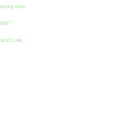
ahjong ways
JOBET
irgo222.wiki