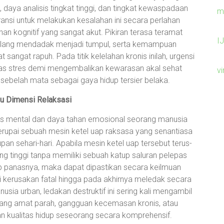
 daya analisis tingkat tinggi, dan tingkat kewaspadaan
m
ansi untuk melakukan kesalahan ini secara perlahan
n kognitif yang sangat akut. Pikiran terasa teramat
I
merlang mendadak menjadi tumpul, serta kemampuan
sangat rapuh. Pada titik kelelahan kronis inilah, urgensi
s stres demi mengembalikan kewarasan akal sehat
v
 sebelah mata sebagai gaya hidup tersier belaka.
u Dimensi Relaksasi
itas mental dan daya tahan emosional seorang manusia
upai sebuah mesin ketel uap raksasa yang senantiasa
pan sehari-hari. Apabila mesin ketel uap tersebut terus-
 tinggi tanpa memiliki sebuah katup saluran pelepas
panasnya, maka dapat dipastikan secara keilmuan
kerusakan fatal hingga pada akhirnya meledak secara
nusia urban, ledakan destruktif ini sering kali mengambil
 yang amat parah, gangguan kecemasan kronis, atau
n kualitas hidup seseorang secara komprehensif.