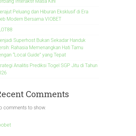
erbang Interaktif Masa Kini
rajut Peluang dan Hiburan Eksklusif di Era
eb Modern Bersama VIOBET
LOT88
enjadi Superhost Bukan Sekadar Handuk
ersih: Rahasia Memenangkan Hati Tamu
engan “Local Guide” yang Tepat
rategi Analitis Prediksi Togel SGP Jitu di Tahun
026
Recent Comments
o comments to show.
bobet