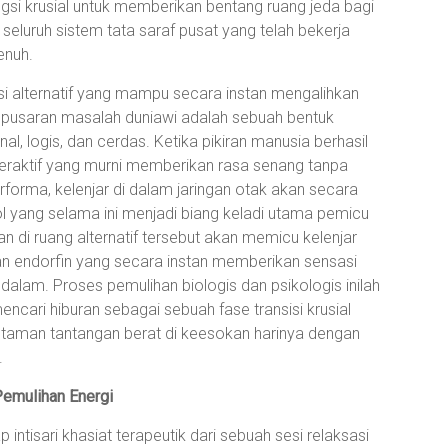
ngsi krusial untuk memberikan bentang ruang jeda bagi
seluruh sistem tata saraf pusat yang telah bekerja
enuh.
asi alternatif yang mampu secara instan mengalihkan
an pusaran masalah duniawi adalah sebuah bentuk
l, logis, dan cerdas. Ketika pikiran manusia berhasil
nteraktif yang murni memberikan rasa senang tanpa
rforma, kelenjar di dalam jaringan otak akan secara
 yang selama ini menjadi biang keladi utama pemicu
n di ruang alternatif tersebut akan memicu kelenjar
n endorfin yang secara instan memberikan sensasi
dalam. Proses pemulihan biologis dan psikologis inilah
ncari hiburan sebagai sebuah fase transisi krusial
taman tantangan berat di keesokan harinya dengan
.
Pemulihan Energi
ntisari khasiat terapeutik dari sebuah sesi relaksasi