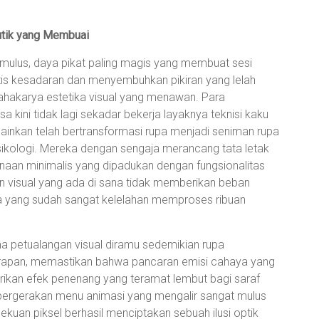
utik yang Membuai
n mulus, daya pikat paling magis yang membuat sesi
otis kesadaran dan menyembuhkan pikiran yang lelah
akarya estetika visual yang menawan. Para
 kini tidak lagi sekadar bekerja layaknya teknisi kaku
ainkan telah bertransformasi rupa menjadi seniman rupa
psikologi. Mereka dengan sengaja merancang tata letak
aan minimalis yang dipadukan dengan fungsionalitas
 visual yang ada di sana tidak memberikan beban
a yang sudah sangat kelelahan memproses ribuan
ma petualangan visual diramu sedemikian rupa
erapan, memastikan bahwa pancaran emisi cahaya yang
kan efek penenang yang teramat lembut bagi saraf
pergerakan menu animasi yang mengalir sangat mulus
kuan piksel berhasil menciptakan sebuah ilusi optik