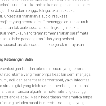
alasi alur cerita, dikombinasikan dengan sentuhan efek
jernih di dalam rongga telinga, akan seketika
r. Orkestrasi mahakarya audio ini sukses
majiner yang secara efektif menenggelamkan seluruh
 tuntutan tak berkesudahan dari lingkungan sekitar.
visual memukau yang teramat memanjakan saraf mata
erasuki indra pendengaran inilah yang berhasil
s rasionalitas otak sadar untuk sejenak merayakan
ng Ketenangan Batin
resentasi gambar dan orkestrasi suara yang teramat
yut nadi utama yang memompa keadilan demi menjaga
rni, adil, dan senantiasa bermartabat, yakni integritas
 stres digital yang telah sukses membangun reputasi
 landasan fondasi algoritma matematis tingkat tinggi
erator angka acak. Mesin kecerdasan matematika tanpa
jantung peladen pusat ini memikul satu tugas yang