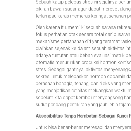
Sebuah katup pelepas stres ini sejatinya berfu
pikiran bawah sadar agar dapat mereset ulang 
terlampau keras memeras keringat seharian p
Oleh karena itu, memiliki sebuah sarana rekre
fokus perhatian otak secara total dari pusar
mekanisme pertahanan diri yang teramat rasiona
dialihkan sejenak ke dalam sebuah aktivitas i
adanya tuntutan atau beban evaluasi metrik pe
otomatis menurunkan produksi hormon kortisol
stres. Sebagai gantinya, aktivitas menyenangka
sekresi untuk melepaskan hormon dopamin da
perasaan bahagia, tenang, dan rileks yang men
yang menjadikan rutinitas meluangkan waktu me
sebelum kita dapat kembali menyongsong han
sudut pandang pemikiran yang jauh lebih tajam
Aksesibilitas Tanpa Hambatan Sebagai Kunci 
Untuk bisa benar-benar meresapi dan menyerap i