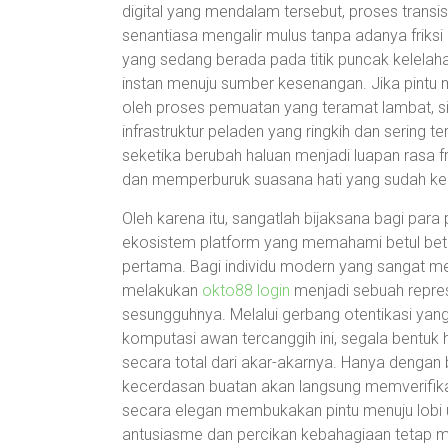
digital yang mendalam tersebut, proses transisi
senantiasa mengalir mulus tanpa adanya friksi
yang sedang berada pada titik puncak kelela
instan menuju sumber kesenangan. Jika pintu m
oleh proses pemuatan yang teramat lambat, sis
infrastruktur peladen yang ringkih dan sering 
seketika berubah haluan menjadi luapan rasa fr
dan memperburuk suasana hati yang sudah ke
Oleh karena itu, sangatlah bijaksana bagi par
ekosistem platform yang memahami betul beta
pertama. Bagi individu modern yang sangat me
melakukan
okto88 login
menjadi sebuah represe
sesungguhnya. Melalui gerbang otentikasi yang 
komputasi awan tercanggih ini, segala bentuk 
secara total dari akar-akarnya. Hanya dengan
kecerdasan buatan akan langsung memverifikas
secara elegan membukakan pintu menuju lob
antusiasme dan percikan kebahagiaan tetap men