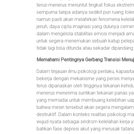
terus-menerus menuntut tingkat fokus ekstrem,
sempurna tanpa adanya sedikit pun ruang toler
namun pasti akan melahirkan fenomena kelelaha
jenuh, daya cipta imajinasi yang dulunya ce
dalam mengelola stabilitas emosi menjadi amat 
untuk segera menemukan sebuah katup pelepa
tidak lagi bisa ditunda atau sekadar dipandang
Memahami Pentingnya Gerbang Transisi Menuj
Dalam tinjauan ilmu psikologi perilaku, kapas
bekerja dengan mekanisme yang persis menyer
terus dipanaskan oleh tingginya tekanan kehidu
menerus menerima suntikan tekanan panas yang
yang memadai untuk membuang kelebihan uap 
bahwa mesin tersebut akan segera mengalami 
destruktif. Dalam konteks realitas psikologi ma
wujud nyata sebagai sindrom kelelahan kerja
bahkan fase depresi akut yang merusak tatana