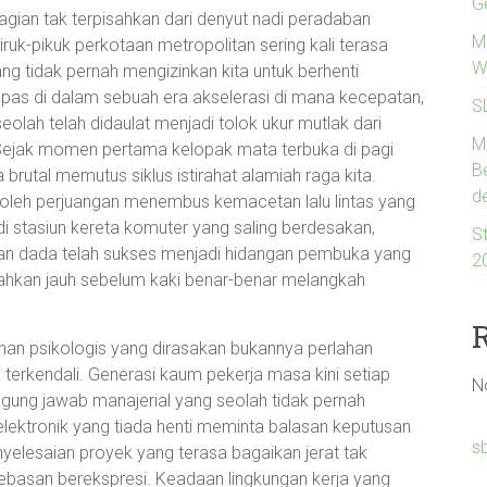
G
agian tak terpisahkan dari denyut nadi peradaban
Me
uk-pikuk perkotaan metropolitan sering kali terasa
W
ng tidak pernah mengizinkan kita untuk berhenti
pas di dalam sebuah era akselerasi di mana kecepatan,
S
eolah telah didaulat menjadi tolok ukur mutlak dari
M
Sejak momen pertama kelopak mata terbuka di pagi
B
 brutal memutus siklus istirahat alamiah raga kita.
d
ai oleh perjuangan menembus kemacetan lalu lintas yang
 stasiun kereta komuter yang saling berdesakan,
St
an dada telah sukses menjadi hidangan pembuka yang
2
bahkan jauh sebelum kaki benar-benar melangkah
anan psikologis yang dirasakan bukannya perlahan
terkendali. Generasi kaum pekerja masa kini setiap
N
gung jawab manajerial yang seolah tidak pernah
l elektronik yang tiada henti meminta balasan keputusan
s
nyelesaian proyek yang terasa bagaikan jerat tak
basan berekspresi. Keadaan lingkungan kerja yang