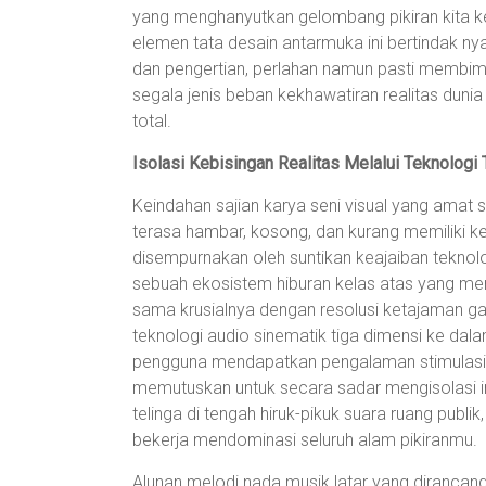
yang menghanyutkan gelombang pikiran kita k
elemen tata desain antarmuka ini bertindak 
dan pengertian, perlahan namun pasti membim
segala jenis beban kekhawatiran realitas duni
total.
Isolasi Kebisingan Realitas Melalui Teknologi 
Keindahan sajian karya seni visual yang amat sa
terasa hambar, kosong, dan kurang memiliki ke
disempurnakan oleh suntikan keajaiban teknolog
sebuah ekosistem hiburan kelas atas yang men
sama krusialnya dengan resolusi ketajaman 
teknologi audio sinematik tiga dimensi ke da
pengguna mendapatkan pengalaman stimulasi s
memutuskan untuk secara sadar mengisolasi 
telinga di tengah hiruk-pikuk suara ruang publik
bekerja mendominasi seluruh alam pikiranmu.
Alunan melodi nada musik latar yang diranc