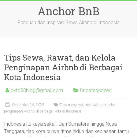
Skip
Anchor BnB
to
content
Panduan dan Inspirasi Sewa Airbnb di Indonesia
Tips Sewa, Rawat, dan Kelola
Penginapan Airbnb di Berbagai
Kota Indonesia
okto88blog@gmail.com
Uncategorized
September 26, 2025
Tips menyewa, merawat, mengelola
penginapan Airbnb di berbagai kota di Indonesia
Indonesia itu kaya sekali. Dari Sumatera hingga Nusa
Tenggara, tiap kota punya ritme hidup dan kebiasaan tamu