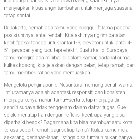
luar sangat panas. Kita tertawa bareng saat akhirnya
menyiapkan kipas angin tambahan untuk menjaga suasana
tetap santai.
Di Jakarta, pernah ada tamu yang nunggu lift lama padahal
posisi unitnya lantai rendah. Kita akhirnya ngirim catatan
kecil: “pakai tangga untuk lantai 1-3, elevator untuk lantai 4-
5”—jawaban yang lucu tapi efektif. Suatu kali di Surabaya,
tamu mengira ada minibar di dalam kamar, padahal cuma
kulkas kosong; kita jelaskan dengan pelan, tetap ramah, dan
tamu memberi rating yang memuaskan.
Mengelola penginapan di Nusantara memang penuh warna.
Inti utamanya adalah adaptasi, responsif, dan konsisten
menjaga kenyamanan tamu—serta tetap menjaga diri
sendiri supaya tidak tenggelam dalam daftar tugas. Gue
selalu menutup hari dengan refleksi kecil: apa yang bisa
diperbaiki besok? Bagaimana kita bisa membuat satu kota
terasa seperti rumah bagi setiap tamu? Kalau kamu mulai
sekarang, perlahan-lahan, listings bisa tumbuh bukan hanya