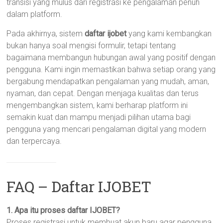
transisi yang mulus dari registrasi ke pengalaman penuh
dalam platform.
Pada akhirnya, sistem
daftar ijobet
yang kami kembangkan
bukan hanya soal mengisi formulir, tetapi tentang
bagaimana membangun hubungan awal yang positif dengan
pengguna. Kami ingin memastikan bahwa setiap orang yang
bergabung mendapatkan pengalaman yang mudah, aman,
nyaman, dan cepat. Dengan menjaga kualitas dan terus
mengembangkan sistem, kami berharap platform ini
semakin kuat dan mampu menjadi pilihan utama bagi
pengguna yang mencari pengalaman digital yang modern
dan terpercaya.
FAQ – Daftar IJOBET
1. Apa itu proses daftar IJOBET?
Proses registrasi untuk membuat akun baru agar pengguna