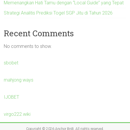
Memenangkan Hati Tamu dengan “Local Guide” yang Tepat
Strategi Analitis Prediksi Togel SGP Jitu di Tahun 2026
Recent Comments
No comments to show.
sbobet
mahjong ways
IJOBET
virgo222.wiki
Copyright © 2026
Anchor BnB
. All rights reserved.