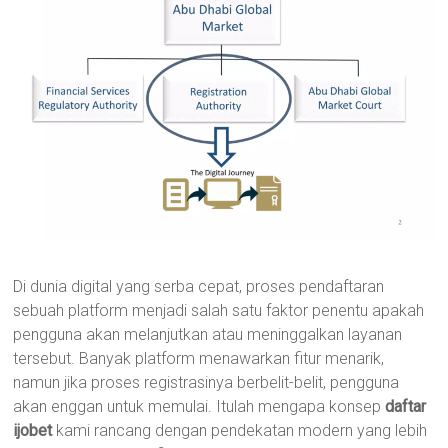
Di dunia digital yang serba cepat, proses pendaftaran
sebuah platform menjadi salah satu faktor penentu apakah
pengguna akan melanjutkan atau meninggalkan layanan
tersebut. Banyak platform menawarkan fitur menarik,
namun jika proses registrasinya berbelit-belit, pengguna
akan enggan untuk memulai. Itulah mengapa konsep
daftar
ijobet
kami rancang dengan pendekatan modern yang lebih