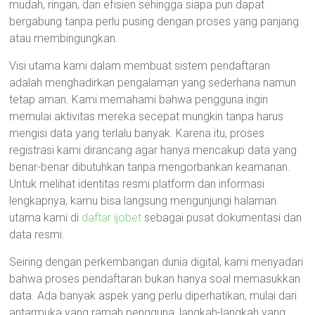
mudah, ringan, dan efisien sehingga siapa pun dapat
bergabung tanpa perlu pusing dengan proses yang panjang
atau membingungkan.
Visi utama kami dalam membuat sistem pendaftaran
adalah menghadirkan pengalaman yang sederhana namun
tetap aman. Kami memahami bahwa pengguna ingin
memulai aktivitas mereka secepat mungkin tanpa harus
mengisi data yang terlalu banyak. Karena itu, proses
registrasi kami dirancang agar hanya mencakup data yang
benar-benar dibutuhkan tanpa mengorbankan keamanan.
Untuk melihat identitas resmi platform dan informasi
lengkapnya, kamu bisa langsung mengunjungi halaman
utama kami di
daftar ijobet
sebagai pusat dokumentasi dan
data resmi.
Seiring dengan perkembangan dunia digital, kami menyadari
bahwa proses pendaftaran bukan hanya soal memasukkan
data. Ada banyak aspek yang perlu diperhatikan, mulai dari
antarmuka yang ramah pengguna, langkah-langkah yang