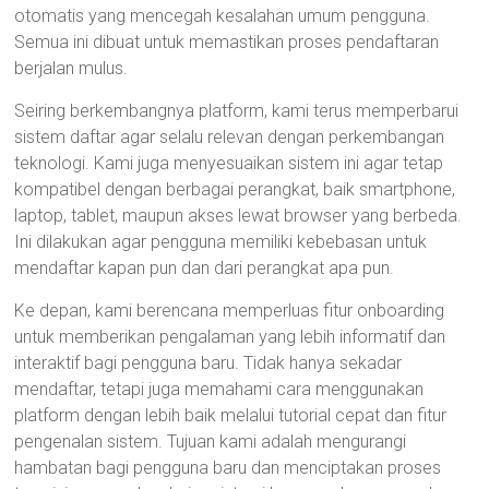
otomatis yang mencegah kesalahan umum pengguna.
Semua ini dibuat untuk memastikan proses pendaftaran
berjalan mulus.
Seiring berkembangnya platform, kami terus memperbarui
sistem daftar agar selalu relevan dengan perkembangan
teknologi. Kami juga menyesuaikan sistem ini agar tetap
kompatibel dengan berbagai perangkat, baik smartphone,
laptop, tablet, maupun akses lewat browser yang berbeda.
Ini dilakukan agar pengguna memiliki kebebasan untuk
mendaftar kapan pun dan dari perangkat apa pun.
Ke depan, kami berencana memperluas fitur onboarding
untuk memberikan pengalaman yang lebih informatif dan
interaktif bagi pengguna baru. Tidak hanya sekadar
mendaftar, tetapi juga memahami cara menggunakan
platform dengan lebih baik melalui tutorial cepat dan fitur
pengenalan sistem. Tujuan kami adalah mengurangi
hambatan bagi pengguna baru dan menciptakan proses