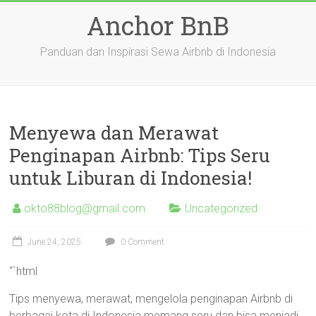
Skip
Anchor BnB
to
content
Panduan dan Inspirasi Sewa Airbnb di Indonesia
Menyewa dan Merawat
Penginapan Airbnb: Tips Seru
untuk Liburan di Indonesia!
okto88blog@gmail.com
Uncategorized
June 24, 2025
0 Comment
“`html
Tips menyewa, merawat, mengelola penginapan Airbnb di
berbagai kota di Indonesia memang seru dan bisa menjadi