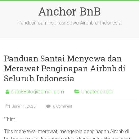
Skip
Anchor BnB
to
content
Panduan dan Inspirasi Sewa Airbnb di Indonesia
Panduan Santai Menyewa dan
Merawat Penginapan Airbnb di
Seluruh Indonesia
okto88blog@gmail.com
Uncategorized
June 11, 2025
0 Comment
“`html
Tips menyewa, merawat, mengelola penginapan Airbnb di
berbagai kota di Indonesia adalah kunci untuk liburan yang