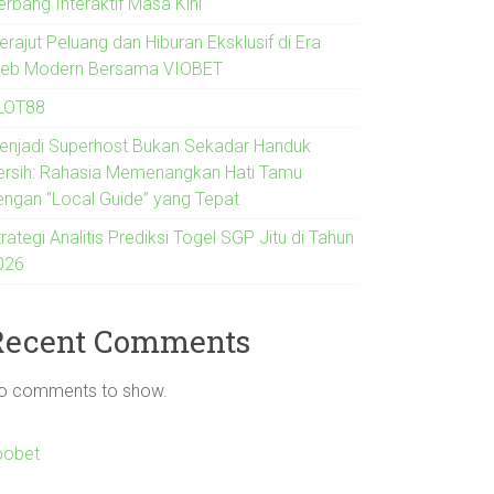
erbang Interaktif Masa Kini
rajut Peluang dan Hiburan Eksklusif di Era
eb Modern Bersama VIOBET
LOT88
enjadi Superhost Bukan Sekadar Handuk
ersih: Rahasia Memenangkan Hati Tamu
engan “Local Guide” yang Tepat
rategi Analitis Prediksi Togel SGP Jitu di Tahun
026
Recent Comments
o comments to show.
bobet