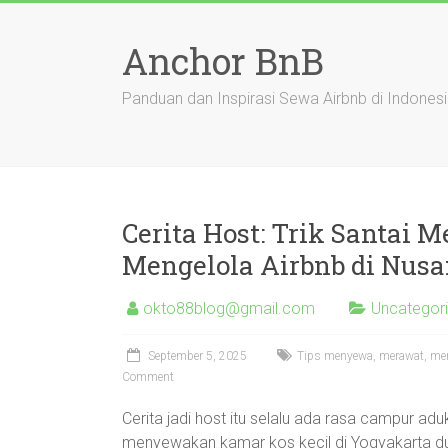
Skip
to
Anchor BnB
content
Panduan dan Inspirasi Sewa Airbnb di Indones
Cerita Host: Trik Santai
Mengelola Airbnb di Nusa
okto88blog@gmail.com
Uncategor
September 5, 2025
Tips menyewa, merawat, meng
Comment
Cerita jadi host itu selalu ada rasa campur a
menyewakan kamar kos kecil di Yogyakarta du