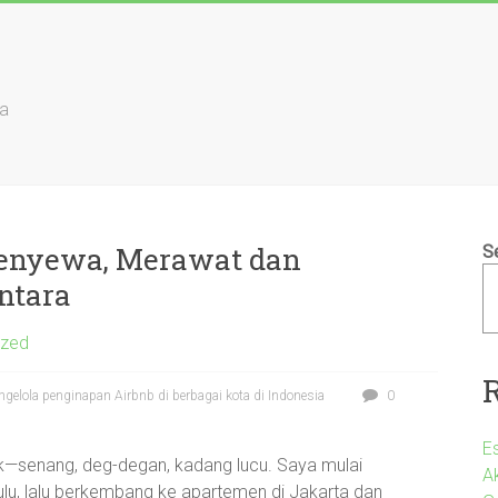
ia
 Menyewa, Merawat dan
S
ntara
ized
elola penginapan Airbnb di berbagai kota di Indonesia
0
E
duk—senang, deg-degan, kadang lucu. Saya mulai
A
lu, lalu berkembang ke apartemen di Jakarta dan