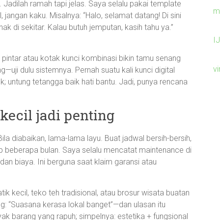
Jadilah ramah tapi jelas. Saya selalu pakai template
m
angan kaku. Misalnya: “Halo, selamat datang! Di sini
di sekitar. Kalau butuh jemputan, kasih tahu ya.”
I
ci pintar atau kotak kunci kombinasi bikin tamu senang
v
—uji dulu sistemnya. Pernah suatu kali kunci digital
 untung tetangga baik hati bantu. Jadi, punya rencana
kecil jadi penting
ila diabaikan, lama-lama layu. Buat jadwal bersih-bersih,
ap beberapa bulan. Saya selalu mencatat maintenance di
dan biaya. Ini berguna saat klaim garansi atau
ik kecil, teko teh tradisional, atau brosur wisata buatan
ng: “Suasana kerasa lokal banget”—dan ulasan itu
ak barang yang rapuh; simpelnya: estetika + fungsional