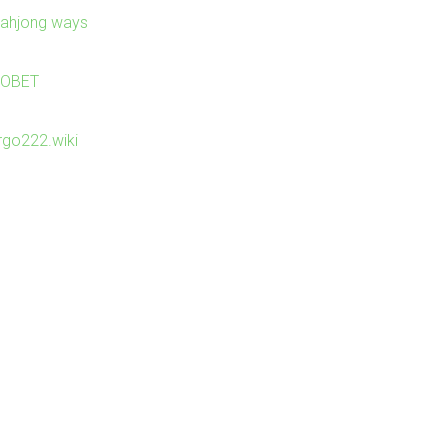
ahjong ways
JOBET
irgo222.wiki