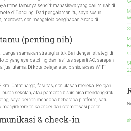
G
unya ritme tamunya sendiri: mahasiswa yang cari murah di
Me
remote di Bandung. Dari pengalaman itu, saya susun
W
wa, merawat, dan mengelola penginapan Airbnb di
S
 tamu (penting nih)
M
B
d
 Jangan samakan strategi untuk Bali dengan strategi di
foto yang eye-catching dan fasilitas seperti AC, sarapan
St
ai jual utama. Di kota pelajar atau bisnis, akses Wi-Fi
2
 km. Catat harga, fasilitas, dan ulasan mereka. Pelajari
, liburan sekolah, atau pameran bisnis bisa mendongkrak
isting, saya pernah mencoba beberapa platform; satu
N
k menyinkronkan kalender dan otomatisasi pesan.
komunikasi & check-in
s