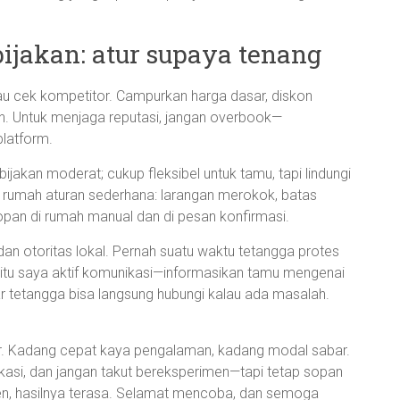
bijakan: atur supaya tenang
atau cek kompetitor. Campurkan harga dasar, diskon
on. Untuk menjaga reputasi, jangan overbook—
platform.
bijakan moderat; cukup fleksibel untuk tamu, tapi lindungi
at rumah aturan sederhana: larangan merokok, batas
opan di rumah manual dan di pesan konfirmasi.
dan otoritas lokal. Pernah suatu waktu tetangga protes
 itu saya aktif komunikasi—informasikan tamu mengenai
r tetangga bisa langsung hubungi kalau ada masalah.
ajar. Kadang cepat kaya pengalaman, kadang modal sabar.
unikasi, dan jangan takut bereksperimen—tapi tetap sopan
ten, hasilnya terasa. Selamat mencoba, dan semoga