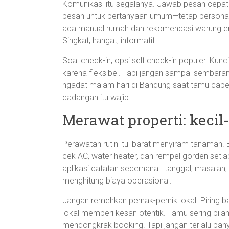
Komunikasi itu segalanya. Jawab pesan cepat. 
pesan untuk pertanyaan umum—tetap personal, j
ada manual rumah dan rekomendasi warung enak 
Singkat, hangat, informatif.
Soal check-in, opsi self check-in populer. Kun
karena fleksibel. Tapi jangan sampai sembarang
ngadat malam hari di Bandung saat tamu capek;
cadangan itu wajib.
Merawat properti: kecil-
Perawatan rutin itu ibarat menyiram tanaman. B
cek AC, water heater, dan rempel gorden seti
aplikasi catatan sederhana—tanggal, masalah, 
menghitung biaya operasional.
Jangan remehkan pernak-pernik lokal. Piring bat
lokal memberi kesan otentik. Tamu sering bila
mendongkrak booking. Tapi jangan terlalu bany