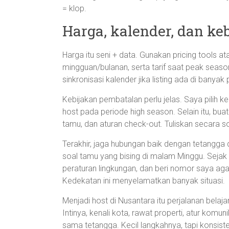
= klop.
Harga, kalender, dan ke
Harga itu seni + data. Gunakan pricing tools 
mingguan/bulanan, serta tarif saat peak seas
sinkronisasi kalender jika listing ada di banyak 
Kebijakan pembatalan perlu jelas. Saya pilih ke
host pada periode high season. Selain itu, bu
tamu, dan aturan check-out. Tuliskan secara s
Terakhir, jaga hubungan baik dengan tetangga 
soal tamu yang bising di malam Minggu. Sejak
peraturan lingkungan, dan beri nomor saya aga
Kedekatan ini menyelamatkan banyak situasi.
Menjadi host di Nusantara itu perjalanan bel
Intinya, kenali kota, rawat properti, atur kom
sama tetangga. Kecil langkahnya, tapi konsis