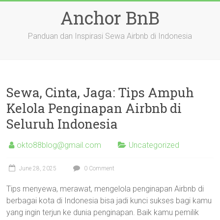
Skip
Anchor BnB
to
content
Panduan dan Inspirasi Sewa Airbnb di Indonesia
Sewa, Cinta, Jaga: Tips Ampuh
Kelola Penginapan Airbnb di
Seluruh Indonesia
okto88blog@gmail.com
Uncategorized
June 28, 2025
0 Comment
Tips menyewa, merawat, mengelola penginapan Airbnb di
berbagai kota di Indonesia bisa jadi kunci sukses bagi kamu
yang ingin terjun ke dunia penginapan. Baik kamu pemilik