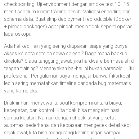
checkpointing. Uji environment dengan smoke test 10–15
menit sebelum komit training penuh. Validasi encoding dan
schema data. Buat skrip deployment reproducible (Docker
+ pinned packages) agar pindah mesin tidak seperti operasi
laparoskopi.
Ada hal kecil lain yang sering dilupakan: siapa yang punya
akses ke data setelah sewa selesai? Bagaimana backup
dikelola? Siapa tanggung jawab jika hardware bermasalah di
tengah training? Menanyakan hal-hal ini bukan paranoid — itu
profesional. Pengalaman saya mengajar bahwa friksi kecil
lebih sering mematahkan timeline daripada bug matematis
yang kompleks.
Di akhir hari, menyewa itu soal kompromi antara biaya,
kecepatan, dan kontrol. Kita tidak bisa mengeliminasi
semua kejutan. Namun dengan checklist yang ketat,
automasi sederhana, dan kebiasaan mengecek detail kecil
sejak awal, kita bisa mengurangi kebingungan sampai