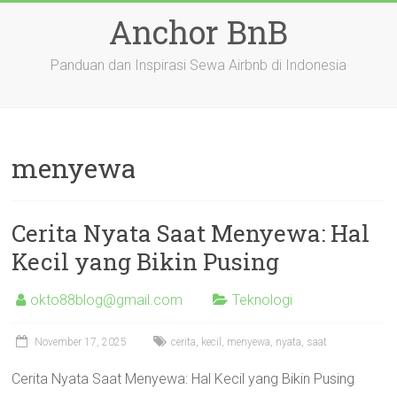
Skip
Anchor BnB
to
content
Panduan dan Inspirasi Sewa Airbnb di Indonesia
menyewa
Cerita Nyata Saat Menyewa: Hal
Kecil yang Bikin Pusing
okto88blog@gmail.com
Teknologi
November 17, 2025
cerita
,
kecil
,
menyewa
,
nyata
,
saat
Cerita Nyata Saat Menyewa: Hal Kecil yang Bikin Pusing