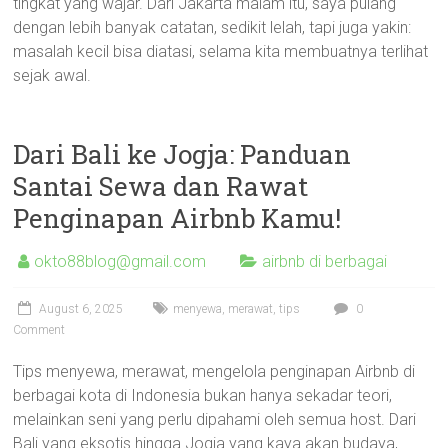
tingkat yang wajar. Dari Jakarta malam itu, saya pulang
dengan lebih banyak catatan, sedikit lelah, tapi juga yakin:
masalah kecil bisa diatasi, selama kita membuatnya terlihat
sejak awal.
Dari Bali ke Jogja: Panduan
Santai Sewa dan Rawat
Penginapan Airbnb Kamu!
okto88blog@gmail.com
airbnb di berbagai
August 6, 2025
menyewa
,
merawat
,
tips
0
Comment
Tips menyewa, merawat, mengelola penginapan Airbnb di
berbagai kota di Indonesia bukan hanya sekadar teori,
melainkan seni yang perlu dipahami oleh semua host. Dari
Bali yang eksotis hingga Jogja yang kaya akan budaya,