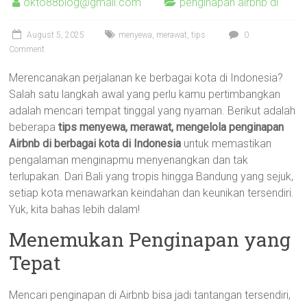
okto88blog@gmail.com
penginapan airbnb di
August 5, 2025
menyewa
,
merawat
,
tips
0
Comment
Merencanakan perjalanan ke berbagai kota di Indonesia?
Salah satu langkah awal yang perlu kamu pertimbangkan
adalah mencari tempat tinggal yang nyaman. Berikut adalah
beberapa
tips menyewa, merawat, mengelola penginapan
Airbnb di berbagai kota di Indonesia
untuk memastikan
pengalaman menginapmu menyenangkan dan tak
terlupakan. Dari Bali yang tropis hingga Bandung yang sejuk,
setiap kota menawarkan keindahan dan keunikan tersendiri.
Yuk, kita bahas lebih dalam!
Menemukan Penginapan yang
Tepat
Mencari penginapan di Airbnb bisa jadi tantangan tersendiri,