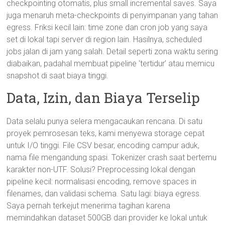
checkpointing otomatis, plus small incremental saves. Saya
juga menaruh meta-checkpoints di penyimpanan yang tahan
egress. Friksi kecil lain: time zone dan cron job yang saya
set di lokal tapi server di region lain. Hasilnya, scheduled
jobs jalan di jam yang salah. Detail seperti zona waktu sering
diabaikan, padahal membuat pipeline ‘tertidur’ atau memicu
snapshot di saat biaya tinggi.
Data, Izin, dan Biaya Terselip
Data selalu punya selera mengacaukan rencana. Di satu
proyek pemrosesan teks, kami menyewa storage cepat
untuk I/O tinggi. File CSV besar, encoding campur aduk,
nama file mengandung spasi. Tokenizer crash saat bertemu
karakter non-UTF. Solusi? Preprocessing lokal dengan
pipeline kecil: normalisasi encoding, remove spaces in
filenames, dan validasi schema. Satu lagi: biaya egress.
Saya pernah terkejut menerima tagihan karena
memindahkan dataset 500GB dari provider ke lokal untuk