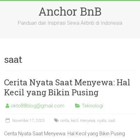
Skip
Anchor BnB
to
content
Panduan dan Inspirasi Sewa Airbnb di Indonesia
saat
Cerita Nyata Saat Menyewa: Hal
Kecil yang Bikin Pusing
okto88blog@gmail.com
Teknologi
November 17, 2025
cerita
,
kecil
,
menyewa
,
nyata
,
saat
Cerita Nyata Saat Menyewa: Hal Kecil yang Bikin Pusing