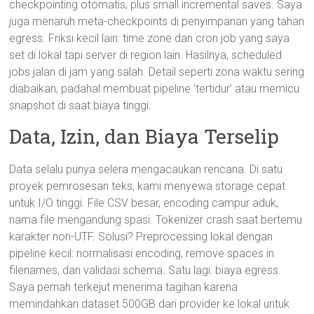
checkpointing otomatis, plus small incremental saves. Saya
juga menaruh meta-checkpoints di penyimpanan yang tahan
egress. Friksi kecil lain: time zone dan cron job yang saya
set di lokal tapi server di region lain. Hasilnya, scheduled
jobs jalan di jam yang salah. Detail seperti zona waktu sering
diabaikan, padahal membuat pipeline ‘tertidur’ atau memicu
snapshot di saat biaya tinggi.
Data, Izin, dan Biaya Terselip
Data selalu punya selera mengacaukan rencana. Di satu
proyek pemrosesan teks, kami menyewa storage cepat
untuk I/O tinggi. File CSV besar, encoding campur aduk,
nama file mengandung spasi. Tokenizer crash saat bertemu
karakter non-UTF. Solusi? Preprocessing lokal dengan
pipeline kecil: normalisasi encoding, remove spaces in
filenames, dan validasi schema. Satu lagi: biaya egress.
Saya pernah terkejut menerima tagihan karena
memindahkan dataset 500GB dari provider ke lokal untuk