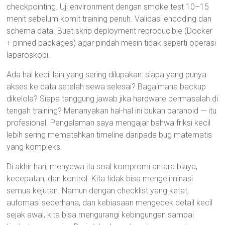
checkpointing. Uji environment dengan smoke test 10–15
menit sebelum komit training penuh. Validasi encoding dan
schema data. Buat skrip deployment reproducible (Docker
+ pinned packages) agar pindah mesin tidak seperti operasi
laparoskopi.
Ada hal kecil lain yang sering dilupakan: siapa yang punya
akses ke data setelah sewa selesai? Bagaimana backup
dikelola? Siapa tanggung jawab jika hardware bermasalah di
tengah training? Menanyakan hal-hal ini bukan paranoid — itu
profesional. Pengalaman saya mengajar bahwa friksi kecil
lebih sering mematahkan timeline daripada bug matematis
yang kompleks.
Di akhir hari, menyewa itu soal kompromi antara biaya,
kecepatan, dan kontrol. Kita tidak bisa mengeliminasi
semua kejutan. Namun dengan checklist yang ketat,
automasi sederhana, dan kebiasaan mengecek detail kecil
sejak awal, kita bisa mengurangi kebingungan sampai