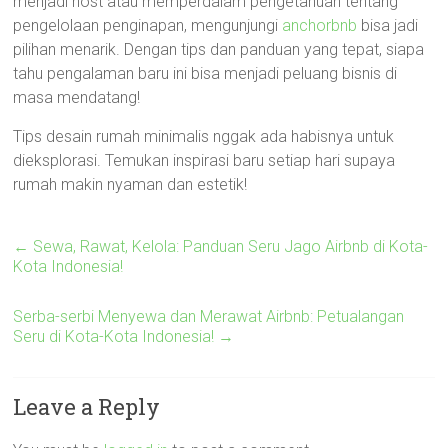
menjadi host atau memperdalam pengetahuan tentang
pengelolaan penginapan, mengunjungi
anchorbnb
bisa jadi
pilihan menarik. Dengan tips dan panduan yang tepat, siapa
tahu pengalaman baru ini bisa menjadi peluang bisnis di
masa mendatang!
Tips desain rumah minimalis nggak ada habisnya untuk
dieksplorasi. Temukan inspirasi baru setiap hari supaya
rumah makin nyaman dan estetik!
←
Sewa, Rawat, Kelola: Panduan Seru Jago Airbnb di Kota-
Kota Indonesia!
Serba-serbi Menyewa dan Merawat Airbnb: Petualangan
Seru di Kota-Kota Indonesia!
→
Leave a Reply