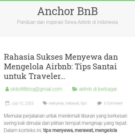
Skip
Anchor BnB
to
content
Panduan dan Inspirasi Sewa Airbnb di Indonesia
Rahasia Sukses Menyewa dan
Mengelola Airbnb: Tips Santai
untuk Traveler…
okto88blog@gmail.com
airbnb di berbagai
July 12, 2025
menyewa
,
merawat
,
tips
0 Comment
Memulai perjalanan untuk menikmati liburan yang berkesan
sering kali dimulai dari pilihan tempat menginap yang tepat.
Dalam konteks ini,
tips menyewa, merawat, mengelola