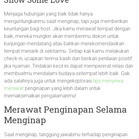
Menjaga hubungan yang baik tidak hanya
menguntungkanmu saat menginap, tapi juga memberikan
keuntungan bagi host. Jika kamu merawat tempat dengan
baik, mereka mungkin akan memberimu diskon untuk
kunjungan mendatang atau bahkan merekomendasikan
tempat menarik di sekitarmu. Setiap kali kamu melakukan
check-in, ucapkan terima kasih dan berikan penilaian positif
jika nyaman. Tindakan kecil ini dapat mempererat relasi dan
membuatmu mendalami budaya setempat lebih baik. Gak
ada salahnya juga untuk mengeksplorasi
tips menyewa
merawat
penginapan yang lebih dalam untuk
memaksimalkan pengalamanmu!
Merawat Penginapan Selama
Menginap
Saat menginap, tanggung jawabmu terhadap penginapan