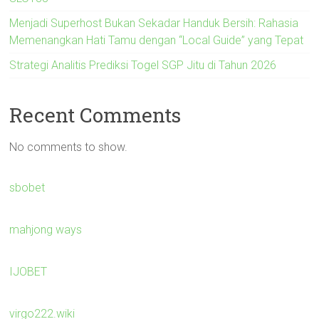
Menjadi Superhost Bukan Sekadar Handuk Bersih: Rahasia
Memenangkan Hati Tamu dengan “Local Guide” yang Tepat
Strategi Analitis Prediksi Togel SGP Jitu di Tahun 2026
Recent Comments
No comments to show.
sbobet
mahjong ways
IJOBET
virgo222.wiki