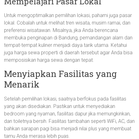
Mempelajari Pasar Lokal
Untuk mengoptimalkan pemilihan lokasi, pahami juga pasar
lokal. Cobalah untuk melihat tren wisata, musim ramai, dan
preferensi wisatawan. Misalnya, jika Anda berencana
membuka penginapan di Bandung, pemandangan alam dan
tempat-tempat kuliner menjadi daya tarik utama. Ketahui
juga harga sewa properti di daerah tersebut agar Anda bisa
memposisikan harga sewa dengan tepat.
Menyiapkan Fasilitas yang
Menarik
Setelah pemilihan lokasi, saatnya berfokus pada fasilitas
yang akan disediakan. Pastikan untuk menyediakan
bedroom yang nyaman, fasilitas dapur jika memungkinkan,
dan toiletnya bersih. Fasilitas tambahan seperti WiFi, AC, dan
bahkan sarapan pagi bisa menjadi nilai plus yang membuat
tamu Anda merasa lebih puas.