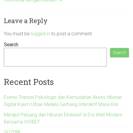
Leave a Reply
You must be
logged in
to post a comment.
Search
Search
Recent Posts
Esensi Transisi Psikologis dan Kemudahan Akses Hiburan
Digital Kaum Urban Melalui Gerbang Interaktif Masa Kini
Merajut Peluang dan Hiburan Eksklusif di Era Web Modern
Bersama VIOBET
SLOT88