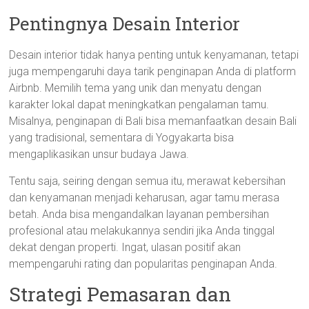
Pentingnya Desain Interior
Desain interior tidak hanya penting untuk kenyamanan, tetapi
juga mempengaruhi daya tarik penginapan Anda di platform
Airbnb. Memilih tema yang unik dan menyatu dengan
karakter lokal dapat meningkatkan pengalaman tamu.
Misalnya, penginapan di Bali bisa memanfaatkan desain Bali
yang tradisional, sementara di Yogyakarta bisa
mengaplikasikan unsur budaya Jawa.
Tentu saja, seiring dengan semua itu, merawat kebersihan
dan kenyamanan menjadi keharusan, agar tamu merasa
betah. Anda bisa mengandalkan layanan pembersihan
profesional atau melakukannya sendiri jika Anda tinggal
dekat dengan properti. Ingat, ulasan positif akan
mempengaruhi rating dan popularitas penginapan Anda.
Strategi Pemasaran dan