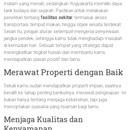
malam yang meriah, sedangkan Yogyakarta memiliki daya
tarik budaya dan sejarah. Pastikan untuk melakukan
penelitian tentang
fasilitas sekitar
, termasuk akses
transportasi, tempat makan, hingga objek wisata terdekat.
Selain itu, pelajari aturan setempat mengenai penyewaan
jangka pendek, sehingga kamu tidak menghadapi masalah
di kemudian hari. Sebuah tempat yang strategis dapat
meningkatkan tingkat hunian dan membantu kamu
mendapatkan ulasan positif dari tamu.
Merawat Properti dengan Baik
Sekali kamu sudah mendapatkan properti impian, saatnya
beralih ke tahap penting berikutnya: merawat penginapan. Ini
bukan hanya tentang menjaga kebersihan, tapi juga
menciptakan suasana yang nyaman bagi tamu.
Menjaga Kualitas dan
Kenyamanan