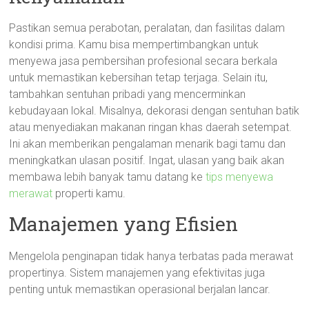
Pastikan semua perabotan, peralatan, dan fasilitas dalam
kondisi prima. Kamu bisa mempertimbangkan untuk
menyewa jasa pembersihan profesional secara berkala
untuk memastikan kebersihan tetap terjaga. Selain itu,
tambahkan sentuhan pribadi yang mencerminkan
kebudayaan lokal. Misalnya, dekorasi dengan sentuhan batik
atau menyediakan makanan ringan khas daerah setempat.
Ini akan memberikan pengalaman menarik bagi tamu dan
meningkatkan ulasan positif. Ingat, ulasan yang baik akan
membawa lebih banyak tamu datang ke
tips menyewa
merawat
properti kamu.
Manajemen yang Efisien
Mengelola penginapan tidak hanya terbatas pada merawat
propertinya. Sistem manajemen yang efektivitas juga
penting untuk memastikan operasional berjalan lancar.