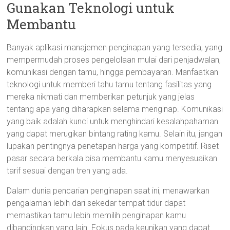
Gunakan Teknologi untuk
Membantu
Banyak aplikasi manajemen penginapan yang tersedia, yang
mempermudah proses pengelolaan mulai dari penjadwalan,
komunikasi dengan tamu, hingga pembayaran. Manfaatkan
teknologi untuk memberi tahu tamu tentang fasilitas yang
mereka nikmati dan memberikan petunjuk yang jelas
tentang apa yang diharapkan selama menginap. Komunikasi
yang baik adalah kunci untuk menghindari kesalahpahaman
yang dapat merugikan bintang rating kamu. Selain itu, jangan
lupakan pentingnya penetapan harga yang kompetitif. Riset
pasar secara berkala bisa membantu kamu menyesuaikan
tarif sesuai dengan tren yang ada.
Dalam dunia pencarian penginapan saat ini, menawarkan
pengalaman lebih dari sekedar tempat tidur dapat
memastikan tamu lebih memilih penginapan kamu
dibandingkan yang lain. Fokus pada keunikan yang dapat