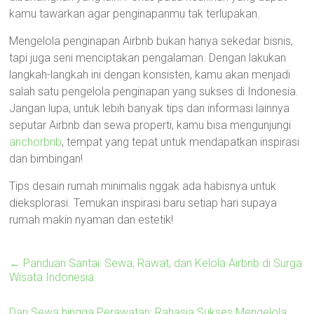
kamu tawarkan agar penginapanmu tak terlupakan.
Mengelola penginapan Airbnb bukan hanya sekedar bisnis,
tapi juga seni menciptakan pengalaman. Dengan lakukan
langkah-langkah ini dengan konsisten, kamu akan menjadi
salah satu pengelola penginapan yang sukses di Indonesia.
Jangan lupa, untuk lebih banyak tips dan informasi lainnya
seputar Airbnb dan sewa properti, kamu bisa mengunjungi
anchorbnb
, tempat yang tepat untuk mendapatkan inspirasi
dan bimbingan!
Tips desain rumah minimalis nggak ada habisnya untuk
dieksplorasi. Temukan inspirasi baru setiap hari supaya
rumah makin nyaman dan estetik!
←
Panduan Santai: Sewa, Rawat, dan Kelola Airbnb di Surga
Wisata Indonesia
Dari Sewa hingga Perawatan: Rahasia Sukses Mengelola