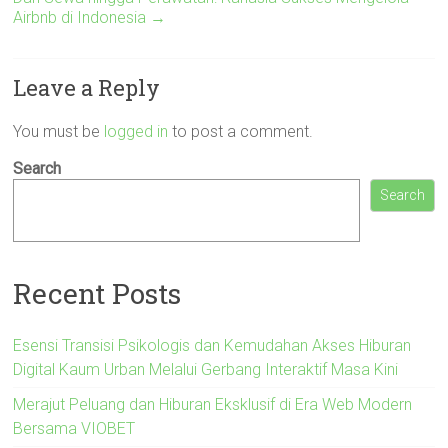
Airbnb di Indonesia
→
Leave a Reply
You must be
logged in
to post a comment.
Search
Search
Recent Posts
Esensi Transisi Psikologis dan Kemudahan Akses Hiburan
Digital Kaum Urban Melalui Gerbang Interaktif Masa Kini
Merajut Peluang dan Hiburan Eksklusif di Era Web Modern
Bersama VIOBET