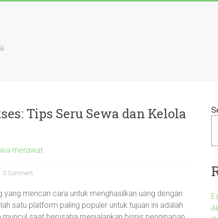
ia
es: Tips Seru Sewa dan Kelola
S
ewa merawat
0 Comment
ng yang mencari cara untuk menghasilkan uang dengan
E
h satu platform paling populer untuk tujuan ini adalah
A
an muncul saat berusaha menjalankan bisnis penginapan