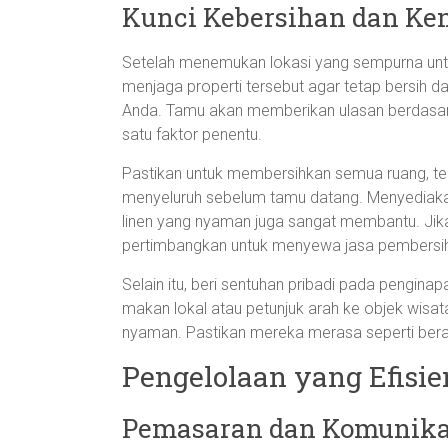
Kunci Kebersihan dan K
Setelah menemukan lokasi yang sempurna untu
menjaga properti tersebut agar tetap bersih d
Anda. Tamu akan memberikan ulasan berdasar
satu faktor penentu.
Pastikan untuk membersihkan semua ruang, te
menyeluruh sebelum tamu datang. Menyediakan 
linen yang nyaman juga sangat membantu. Jik
pertimbangkan untuk menyewa jasa pembersiha
Selain itu, beri sentuhan pribadi pada pengina
makan lokal atau petunjuk arah ke objek wisa
nyaman. Pastikan mereka merasa seperti bera
Pengelolaan yang Efisie
Pemasaran dan Komunika