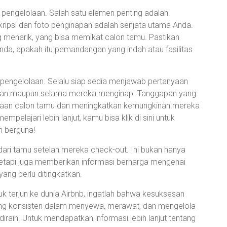
 pengelolaan. Salah satu elemen penting adalah
kripsi dan foto penginapan adalah senjata utama Anda.
 menarik, yang bisa memikat calon tamu. Pastikan
nda, apakah itu pemandangan yang indah atau fasilitas
 pengelolaan. Selalu siap sedia menjawab pertanyaan
san maupun selama mereka menginap. Tanggapan yang
yaan calon tamu dan meningkatkan kemungkinan mereka
pelajari lebih lanjut, kamu bisa klik di sini untuk
 berguna!
dari tamu setelah mereka check-out. Ini bukan hanya
etapi juga memberikan informasi berharga mengenai
ang perlu ditingkatkan.
k terjun ke dunia Airbnb, ingatlah bahwa kesuksesan
ang konsisten dalam menyewa, merawat, dan mengelola
raih. Untuk mendapatkan informasi lebih lanjut tentang