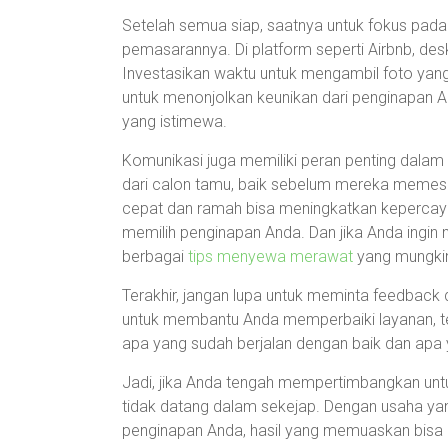
Setelah semua siap, saatnya untuk fokus pada
pemasarannya. Di platform seperti Airbnb, des
Investasikan waktu untuk mengambil foto yang
untuk menonjolkan keunikan dari penginapan A
yang istimewa.
Komunikasi juga memiliki peran penting dalam
dari calon tamu, baik sebelum mereka meme
cepat dan ramah bisa meningkatkan keperca
memilih penginapan Anda. Dan jika Anda ingin mem
berbagai
tips menyewa merawat
yang mungkin
Terakhir, jangan lupa untuk meminta feedback 
untuk membantu Anda memperbaiki layanan, t
apa yang sudah berjalan dengan baik dan apa y
Jadi, jika Anda tengah mempertimbangkan untu
tidak datang dalam sekejap. Dengan usaha y
penginapan Anda, hasil yang memuaskan bisa di