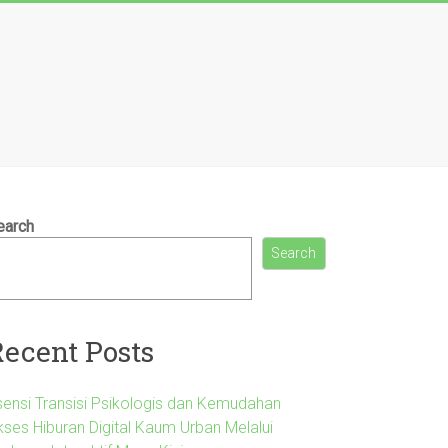
earch
Search
Recent Posts
sensi Transisi Psikologis dan Kemudahan
kses Hiburan Digital Kaum Urban Melalui