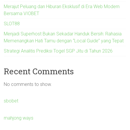
Merajut Peluang dan Hiburan Eksklusif di Era Web Modern
Bersama VIOBET
SLOT88
Menjadi Superhost Bukan Sekadar Handuk Bersih: Rahasia
Memenangkan Hati Tamu dengan “Local Guide” yang Tepat
Strategi Analitis Prediksi Togel SGP Jitu di Tahun 2026
Recent Comments
No comments to show.
sbobet
mahjong ways