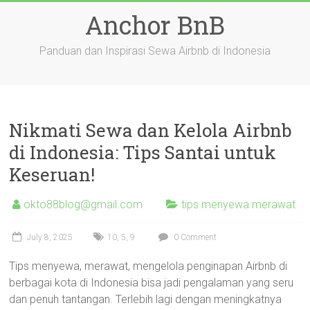
Skip
Anchor BnB
to
content
Panduan dan Inspirasi Sewa Airbnb di Indonesia
Nikmati Sewa dan Kelola Airbnb
di Indonesia: Tips Santai untuk
Keseruan!
okto88blog@gmail.com
tips menyewa merawat
July 8, 2025
10
,
5
,
9
0 Comment
Tips menyewa, merawat, mengelola penginapan Airbnb di
berbagai kota di Indonesia bisa jadi pengalaman yang seru
dan penuh tantangan. Terlebih lagi dengan meningkatnya