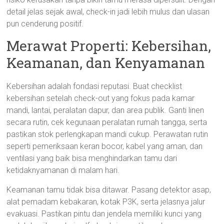
detail jelas sejak awal, check-in jadi lebih mulus dan ulasan
pun cenderung positif.
Merawat Properti: Kebersihan,
Keamanan, dan Kenyamanan
Kebersihan adalah fondasi reputasi. Buat checklist
kebersihan setelah check-out yang fokus pada kamar
mandi, lantai, peralatan dapur, dan area publik. Ganti linen
secara rutin, cek kegunaan peralatan rumah tangga, serta
pastikan stok perlengkapan mandi cukup. Perawatan rutin
seperti pemeriksaan keran bocor, kabel yang aman, dan
ventilasi yang baik bisa menghindarkan tamu dari
ketidaknyamanan di malam hari.
Keamanan tamu tidak bisa ditawar. Pasang detektor asap,
alat pemadam kebakaran, kotak P3K, serta jelasnya jalur
evakuasi. Pastikan pintu dan jendela memiliki kunci yang