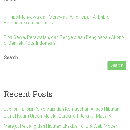
←
Tips Menyewa dan Merawat Penginapan Airbnb di
Berbagai Kota Indonesia
Tips Sewa, Perawatan, dan Pengelolaan Penginapan Airbnb
di Banyak Kota Indonesia
→
Search
Search
Recent Posts
Esensi Transisi Psikologis dan Kemudahan Akses Hiburan
Digital Kaum Urban Melalui Gerbang Interaktif Masa Kini
Merajut Peluang dan Hiburan Eksklusif di Era Web Modern