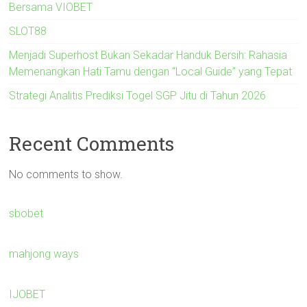
Bersama VIOBET
SLOT88
Menjadi Superhost Bukan Sekadar Handuk Bersih: Rahasia
Memenangkan Hati Tamu dengan “Local Guide” yang Tepat
Strategi Analitis Prediksi Togel SGP Jitu di Tahun 2026
Recent Comments
No comments to show.
sbobet
mahjong ways
IJOBET