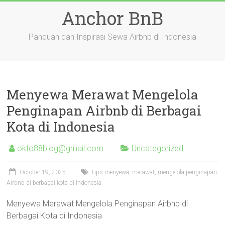
Skip
Anchor BnB
to
content
Panduan dan Inspirasi Sewa Airbnb di Indonesia
Menyewa Merawat Mengelola
Penginapan Airbnb di Berbagai
Kota di Indonesia
okto88blog@gmail.com
Uncategorized
October 19, 2025
Tips menyewa, merawat, mengelola penginapan
Airbnb di berbagai kota di Indonesia
Menyewa Merawat Mengelola Penginapan Airbnb di
Berbagai Kota di Indonesia