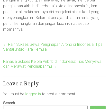
Dengan mengikuti tips menyewa, merawat, mengelola
penginapan Airbnb di berbagai kota di Indonesia ini, kamu
pasti bakal makin percaya diri menjalani bisnis kecil yang
menyenangkan ini. Selamat berlayar di lautan rental yang
penuh kemungkinan dan jangan lupa nikmati setiap
momennya!
←
Raih Sukses Sewa Penginapan Airbnb di Indonesia: Tips
Santai untuk Para Pemula
Rahasia Sukses Kelola Airbnb di Indonesia: Tips Menyewa
dan Merawat Penginapanmu
→
Leave a Reply
You must be
logged in
to post a comment.
Search