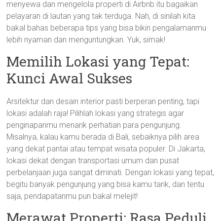
menyewa dan mengelola properti di Airbnb itu bagaikan
pelayaran di lautan yang tak terduga. Nah, di sinilah kita
bakal bahas beberapa tips yang bisa bikin pengalamanmu
lebih nyaman dan menguntungkan. Yuk, simak!
Memilih Lokasi yang Tepat:
Kunci Awal Sukses
Arsitektur dan desain interior pasti berperan penting, tapi
lokasi adalah raja! Pilihlah lokasi yang strategis agar
penginapanmu menarik perhatian para pengunjung.
Misalnya, kalau kamu berada di Bali, sebaiknya pilih area
yang dekat pantai atau tempat wisata populer. Di Jakarta,
lokasi dekat dengan transportasi umum dan pusat
perbelanjaan juga sangat diminati. Dengan lokasi yang tepat,
begitu banyak pengunjung yang bisa kamu tarik, dan tentu
saja, pendapatanmu pun bakal melejit!
Merawat Properti: Rasa Peduli