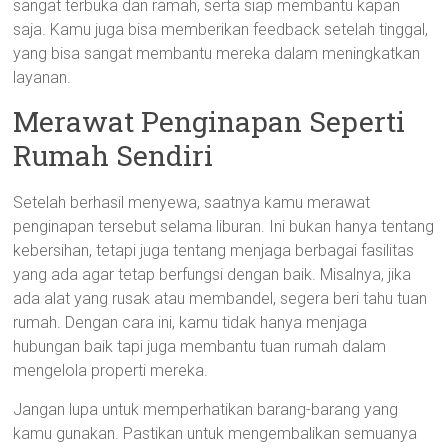
sangat terbuka dan ramah, serta siap membantu kapan
saja. Kamu juga bisa memberikan feedback setelah tinggal,
yang bisa sangat membantu mereka dalam meningkatkan
layanan.
Merawat Penginapan Seperti
Rumah Sendiri
Setelah berhasil menyewa, saatnya kamu merawat
penginapan tersebut selama liburan. Ini bukan hanya tentang
kebersihan, tetapi juga tentang menjaga berbagai fasilitas
yang ada agar tetap berfungsi dengan baik. Misalnya, jika
ada alat yang rusak atau membandel, segera beri tahu tuan
rumah. Dengan cara ini, kamu tidak hanya menjaga
hubungan baik tapi juga membantu tuan rumah dalam
mengelola properti mereka.
Jangan lupa untuk memperhatikan barang-barang yang
kamu gunakan. Pastikan untuk mengembalikan semuanya