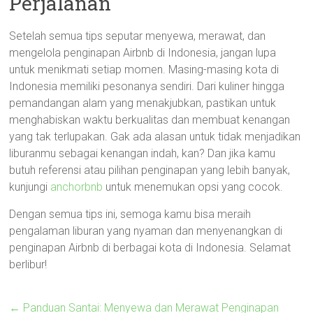
Perjalanan
Setelah semua tips seputar menyewa, merawat, dan
mengelola penginapan Airbnb di Indonesia, jangan lupa
untuk menikmati setiap momen. Masing-masing kota di
Indonesia memiliki pesonanya sendiri. Dari kuliner hingga
pemandangan alam yang menakjubkan, pastikan untuk
menghabiskan waktu berkualitas dan membuat kenangan
yang tak terlupakan. Gak ada alasan untuk tidak menjadikan
liburanmu sebagai kenangan indah, kan? Dan jika kamu
butuh referensi atau pilihan penginapan yang lebih banyak,
kunjungi
anchorbnb
untuk menemukan opsi yang cocok.
Dengan semua tips ini, semoga kamu bisa meraih
pengalaman liburan yang nyaman dan menyenangkan di
penginapan Airbnb di berbagai kota di Indonesia. Selamat
berlibur!
←
Panduan Santai: Menyewa dan Merawat Penginapan