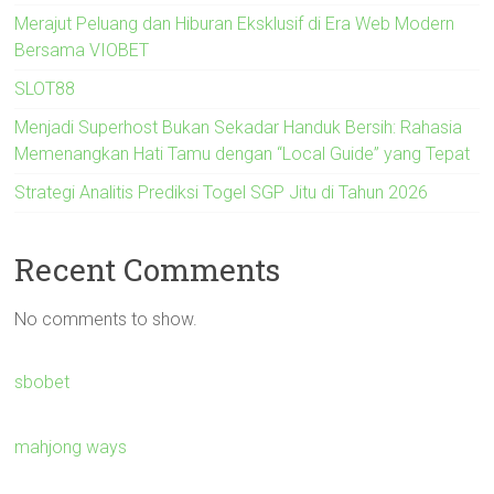
Merajut Peluang dan Hiburan Eksklusif di Era Web Modern
Bersama VIOBET
SLOT88
Menjadi Superhost Bukan Sekadar Handuk Bersih: Rahasia
Memenangkan Hati Tamu dengan “Local Guide” yang Tepat
Strategi Analitis Prediksi Togel SGP Jitu di Tahun 2026
Recent Comments
No comments to show.
sbobet
mahjong ways