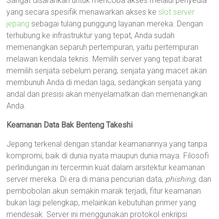
Sangat disarankan untuk mencoba akses melalui penyedia
yang secara spesifik menawarkan akses ke
slot server
jepang
sebagai tulang punggung layanan mereka. Dengan
terhubung ke infrastruktur yang tepat, Anda sudah
memenangkan separuh pertempuran, yaitu pertempuran
melawan kendala teknis. Memilih server yang tepat ibarat
memilih senjata sebelum perang; senjata yang macet akan
membunuh Anda di medan laga, sedangkan senjata yang
andal dan presisi akan menyelamatkan dan memenangkan
Anda.
Keamanan Data Bak Benteng Takeshi
Jepang terkenal dengan standar keamanannya yang tanpa
kompromi, baik di dunia nyata maupun dunia maya. Filosofi
perlindungan ini tercermin kuat dalam arsitektur keamanan
server mereka. Di era di mana pencurian data,
phishing
, dan
pembobolan akun semakin marak terjadi, fitur keamanan
bukan lagi pelengkap, melainkan kebutuhan primer yang
mendesak. Server ini menggunakan protokol enkripsi