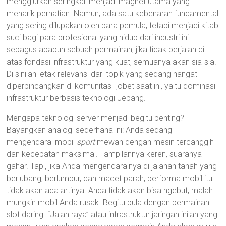
menggiurkan seringkali menjadi magnet utama yang
menarik perhatian. Namun, ada satu kebenaran fundamental
yang sering dilupakan oleh para pemula, tetapi menjadi kitab
suci bagi para profesional yang hidup dari industri ini:
sebagus apapun sebuah permainan, jika tidak berjalan di
atas fondasi infrastruktur yang kuat, semuanya akan sia-sia.
Di sinilah letak relevansi dari topik yang sedang hangat
diperbincangkan di komunitas Ijobet saat ini, yaitu dominasi
infrastruktur berbasis teknologi Jepang.
Mengapa teknologi server menjadi begitu penting?
Bayangkan analogi sederhana ini: Anda sedang
mengendarai mobil
sport
mewah dengan mesin tercanggih
dan kecepatan maksimal. Tampilannya keren, suaranya
gahar. Tapi, jika Anda mengendarainya di jalanan tanah yang
berlubang, berlumpur, dan macet parah, performa mobil itu
tidak akan ada artinya. Anda tidak akan bisa ngebut, malah
mungkin mobil Anda rusak. Begitu pula dengan permainan
slot daring. “Jalan raya” atau infrastruktur jaringan inilah yang