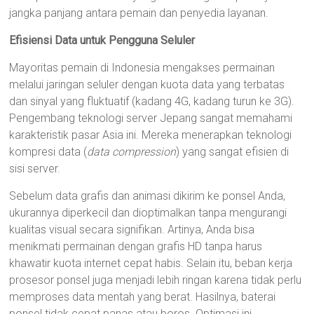
jangka panjang antara pemain dan penyedia layanan.
Efisiensi Data untuk Pengguna Seluler
Mayoritas pemain di Indonesia mengakses permainan
melalui jaringan seluler dengan kuota data yang terbatas
dan sinyal yang fluktuatif (kadang 4G, kadang turun ke 3G).
Pengembang teknologi server Jepang sangat memahami
karakteristik pasar Asia ini. Mereka menerapkan teknologi
kompresi data (
data compression
) yang sangat efisien di
sisi server.
Sebelum data grafis dan animasi dikirim ke ponsel Anda,
ukurannya diperkecil dan dioptimalkan tanpa mengurangi
kualitas visual secara signifikan. Artinya, Anda bisa
menikmati permainan dengan grafis HD tanpa harus
khawatir kuota internet cepat habis. Selain itu, beban kerja
prosesor ponsel juga menjadi lebih ringan karena tidak perlu
memproses data mentah yang berat. Hasilnya, baterai
ponsel tidak cepat panas atau boros. Optimasi ini