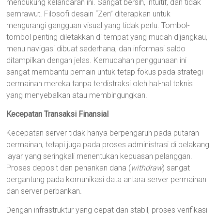
mendukung kelancaran ini. Sangat bersih, intuitif, dan tidak
semrawut. Filosofi desain “Zen” diterapkan untuk
mengurangi gangguan visual yang tidak perlu. Tombol-
tombol penting diletakkan di tempat yang mudah dijangkau,
menu navigasi dibuat sederhana, dan informasi saldo
ditampilkan dengan jelas. Kemudahan penggunaan ini
sangat membantu pemain untuk tetap fokus pada strategi
permainan mereka tanpa terdistraksi oleh hal-hal teknis
yang menyebalkan atau membingungkan.
Kecepatan Transaksi Finansial
Kecepatan server tidak hanya berpengaruh pada putaran
permainan, tetapi juga pada proses administrasi di belakang
layar yang seringkali menentukan kepuasan pelanggan.
Proses deposit dan penarikan dana (
withdraw
) sangat
bergantung pada komunikasi data antara server permainan
dan server perbankan.
Dengan infrastruktur yang cepat dan stabil, proses verifikasi