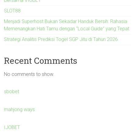
Bersama VIOBET
SLOT88
Menjadi Superhost Bukan Sekadar Handuk Bersih: Rahasia
Memenangkan Hati Tamu dengan “Local Guide” yang Tepat
Strategi Analitis Prediksi Togel SGP Jitu di Tahun 2026
Recent Comments
No comments to show.
sbobet
mahjong ways
IJOBET