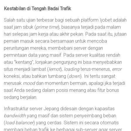
Kestabilan di Tengah Badai Trafik
Salah satu ujian terbesar bagi sebuah platform Ijobet adalah
saat jam sibuk (
prime time
), biasanya terjadi pada malam
hari selepas jam kerja atau akhir pekan. Pada saat itu, jutaan
pemain masuk secara bersamaan untuk mencoba
peruntungan mereka, membebani server dengan
permintaan data yang masif. Pada server kualitas rendah
atau “kentang”, lonjakan pengunjung ini bisa menyebabkan
situs menjadi lambat (
lemot
),
loading
terus-menerus,
error
koneksi, atau bahkan tumbang (
down
). Ini tentu sangat
merusak
mood
dan momentum bermain, apalagi jika terjadi
saat Anda sedang dalam posisi menang atau fitur bonus
sedang berjalan.
Infrastruktur server Jepang didesain dengan kapasitas
bandwidth
yang masif dan sistem penyeimbang beban
(
load balancer
) yang cerdas. Sistem ini secara otomatis
membagi beban trafik ke berbagai sub-server agar server