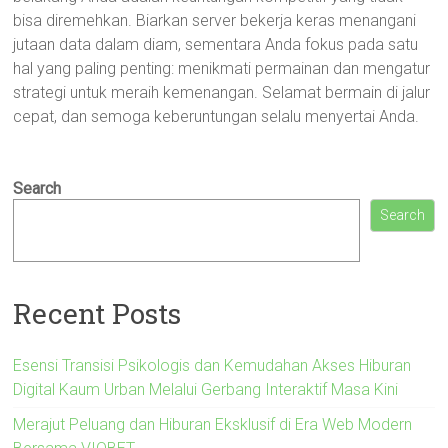
bisa diremehkan. Biarkan server bekerja keras menangani
jutaan data dalam diam, sementara Anda fokus pada satu
hal yang paling penting: menikmati permainan dan mengatur
strategi untuk meraih kemenangan. Selamat bermain di jalur
cepat, dan semoga keberuntungan selalu menyertai Anda.
Search
Search
Recent Posts
Esensi Transisi Psikologis dan Kemudahan Akses Hiburan
Digital Kaum Urban Melalui Gerbang Interaktif Masa Kini
Merajut Peluang dan Hiburan Eksklusif di Era Web Modern