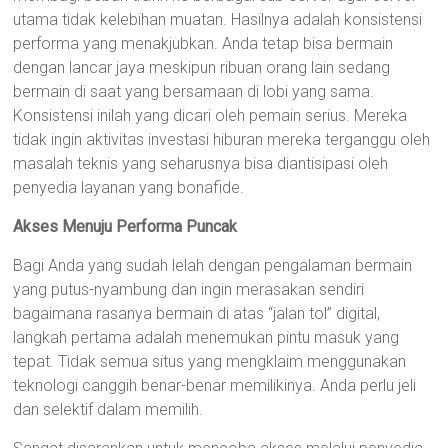
utama tidak kelebihan muatan. Hasilnya adalah konsistensi
performa yang menakjubkan. Anda tetap bisa bermain
dengan lancar jaya meskipun ribuan orang lain sedang
bermain di saat yang bersamaan di lobi yang sama.
Konsistensi inilah yang dicari oleh pemain serius. Mereka
tidak ingin aktivitas investasi hiburan mereka terganggu oleh
masalah teknis yang seharusnya bisa diantisipasi oleh
penyedia layanan yang bonafide.
Akses Menuju Performa Puncak
Bagi Anda yang sudah lelah dengan pengalaman bermain
yang putus-nyambung dan ingin merasakan sendiri
bagaimana rasanya bermain di atas “jalan tol” digital,
langkah pertama adalah menemukan pintu masuk yang
tepat. Tidak semua situs yang mengklaim menggunakan
teknologi canggih benar-benar memilikinya. Anda perlu jeli
dan selektif dalam memilih.