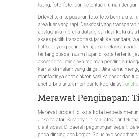
listing, foto-foto, dan ketentuan rumah dengan
Di level teknis, pastikan foto-foto bermakna: ru
area luar yang rapi. Deskripsi yang transpar
apalagi jika mereka datang dari luar kota atau 
akses publik transportasi, jarak ke bandara, wa
hal kecil yang sering terlupakan: jelaskan car
tentang cuaca musim hujan di kota tertentu, 
akomodasi, misalnya regimen pendingin ruanga
kamar di malam yang dingin. Jika kamu menggu
manfaatnya saat sinkronisasi kalender dan tu
anchorbnb untuk membantu koordinasi.
ancho
Merawat Penginapan: Tip
Merawat properti di kota-kota berbeda menunt
Jakarta atau Surabaya, aliran listrik dan tekanan
diantisipasi. Di daerah pegunungan seperti 
pada dinding dan karpet. Solusinya sederhana t