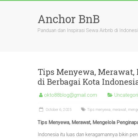
Skip
to
Anchor BnB
content
Panduan dan Inspirasi Sewa Airbnb di Indones
Tips Menyewa, Merawat, 
di Berbagai Kota Indonesi
okto88blog@gmail.com
Uncategor
October 6, 2025
Tips menyewa, merawat, mengel
Tips Menyewa, Merawat, Mengelola Penginapan
Indonesia itu luas dan keragamannya bikin pen