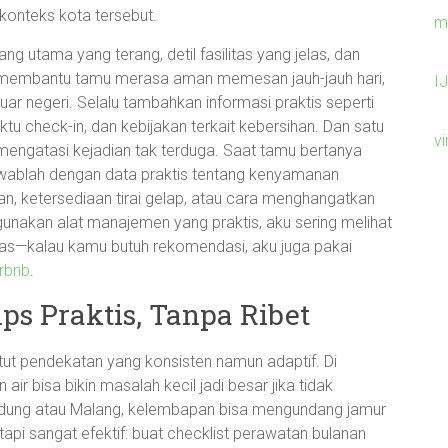
 konteks kota tersebut.
m
ang utama yang terang, detil fasilitas yang jelas, dan
an membantu tamu merasa aman memesan jauh-jauh hari,
I
luar negeri. Selalu tambahkan informasi praktis seperti
ktu check-in, dan kebijakan terkait kebersihan. Dan satu
v
a mengatasi kejadian tak terduga. Saat tamu bertanya
jawablah dengan data praktis tentang kenyamanan
n, ketersediaan tirai gelap, atau cara menghangatkan
nakan alat manajemen yang praktis, aku sering melihat
gas—kalau kamu butuh rekomendasi, aku juga pakai
rbnb
.
s Praktis, Tanpa Ribet
ut pendekatan yang konsisten namun adaptif. Di
 air bisa bikin masalah kecil jadi besar jika tidak
Bandung atau Malang, kelembapan bisa mengundang jamur
api sangat efektif: buat checklist perawatan bulanan