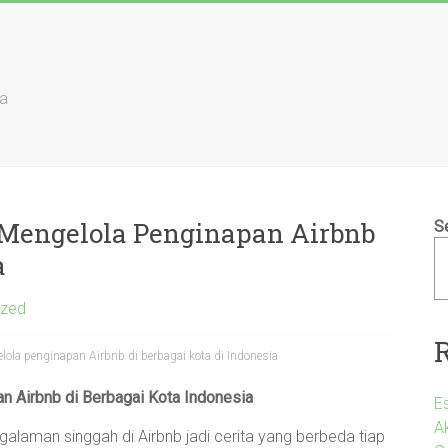
ia
Mengelola Penginapan Airbnb
S
a
ized
ola penginapan Airbnb di berbagai kota di Indonesia
 Airbnb di Berbagai Kota Indonesia
E
A
galaman singgah di Airbnb jadi cerita yang berbeda tiap