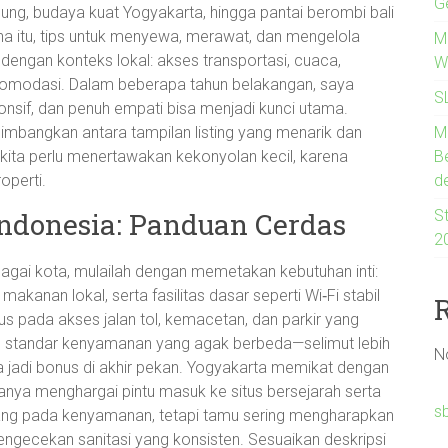
G
dung, budaya kuat Yogyakarta, hingga pantai berombi bali
rena itu, tips untuk menyewa, merawat, dan mengelola
Me
 dengan konteks lokal: akses transportasi, cuaca,
W
 akomodasi. Dalam beberapa tahun belakangan, saya
S
onsif, dan penuh empati bisa menjadi kunci utama.
M
imbangkan antara tampilan listing yang menarik dan
B
ita perlu menertawakan kekonyolan kecil, karena
d
operti.
St
ndonesia: Panduan Cerdas
2
agai kota, mulailah dengan memetakan kebutuhan inti:
makanan lokal, serta fasilitas dasar seperti Wi‑Fi stabil
 pada akses jalan tol, kemacetan, dan parkir yang
g standar kenyamanan yang agak berbeda—selimut lebih
N
bisa jadi bonus di akhir pekan. Yogyakarta memikat dengan
sanya menghargai pintu masuk ke situs bersejarah serta
s
enang pada kenyamanan, tetapi tamu sering mengharapkan
engecekan sanitasi yang konsisten. Sesuaikan deskripsi