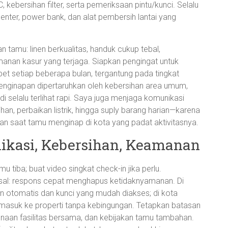
 kebersihan filter, serta pemeriksaan pintu/kunci. Selalu
enter, power bank, dan alat pembersih lantai yang
tamu: linen berkualitas, handuk cukup tebal,
anan kasur yang terjaga. Siapkan pengingat untuk
et setiap beberapa bulan, tergantung pada tingkat
enginapan dipertaruhkan oleh kebersihan area umum,
di selalu terlihat rapi. Saya juga menjaga komunikasi
n, perbaikan listrik, hingga suply barang harian—karena
an saat tamu menginap di kota yang padat aktivitasnya.
ikasi, Kebersihan, Keamanan
tiba; buat video singkat check-in jika perlu.
rsal: respons cepat menghapus ketidaknyamanan. Di
n otomatis dan kunci yang mudah diakses; di kota
 masuk ke properti tanpa kebingungan. Tetapkan batasan
aan fasilitas bersama, dan kebijakan tamu tambahan.