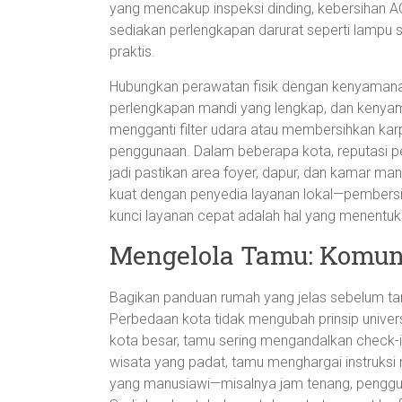
yang mencakup inspeksi dinding, kebersihan AC,
sediakan perlengkapan darurat seperti lampu s
praktis.
Hubungkan perawatan fisik dengan kenyamanan 
perlengkapan mandi yang lengkap, dan kenyam
mengganti filter udara atau membersihkan karp
penggunaan. Dalam beberapa kota, reputasi p
jadi pastikan area foyer, dapur, dan kamar man
kuat dengan penyedia layanan lokal—pembersiha
kunci layanan cepat adalah hal yang menentuk
Mengelola Tamu: Komun
Bagikan panduan rumah yang jelas sebelum tamu 
Perbedaan kota tidak mengubah prinsip unive
kota besar, tamu sering mengandalkan check-i
wisata yang padat, tamu menghargai instruksi
yang manusiawi—misalnya jam tenang, penggun