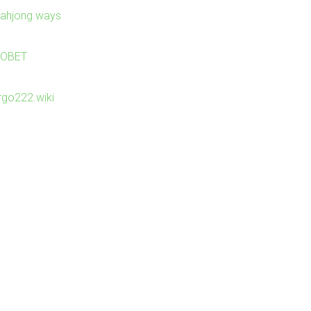
ahjong ways
JOBET
irgo222.wiki