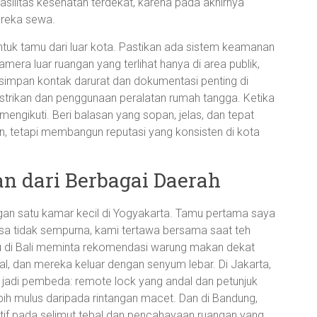
asilitas kesehatan terdekat, karena pada akhirnya
ereka sewa.
ntuk tamu dari luar kota. Pastikan ada sistem keamanan
mera luar ruangan yang terlihat hanya di area publik,
u simpan kontak darurat dan dokumentasi penting di
strikan dan penggunaan peralatan rumah tangga. Ketika
 mengikuti. Beri balasan yang sopan, jelas, dan tepat
, tetapi membangun reputasi yang konsisten di kota
an dari Berbagai Daerah
gan satu kamar kecil di Yogyakarta. Tamu pertama saya
sa tidak sempurna, kami tertawa bersama saat teh
u di Bali meminta rekomendasi warung makan dekat
okal, dan mereka keluar dengan senyum lebar. Di Jakarta,
sa jadi pembeda: remote lock yang andal dan petunjuk
ih mulus daripada rintangan macet. Dan di Bandung,
tif pada selimut tebal dan pencahayaan ruangan yang