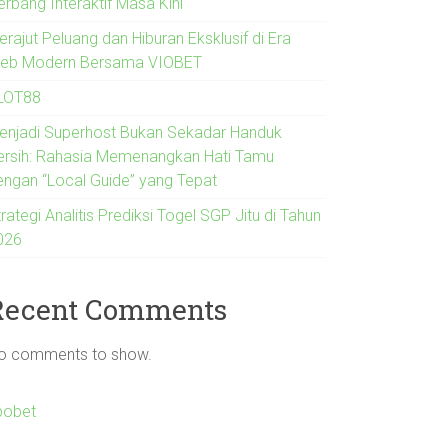
erbang Interaktif Masa Kini
rajut Peluang dan Hiburan Eksklusif di Era
eb Modern Bersama VIOBET
LOT88
enjadi Superhost Bukan Sekadar Handuk
ersih: Rahasia Memenangkan Hati Tamu
engan “Local Guide” yang Tepat
rategi Analitis Prediksi Togel SGP Jitu di Tahun
026
Recent Comments
o comments to show.
bobet