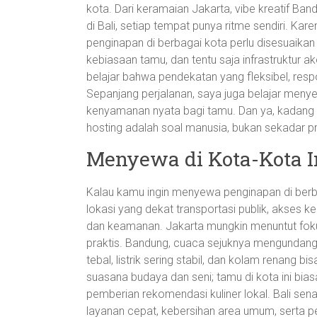
kota. Dari keramaian Jakarta, vibe kreatif Ban
di Bali, setiap tempat punya ritme sendiri. Ka
penginapan di berbagai kota perlu disesuaikan
kebiasaan tamu, dan tentu saja infrastruktur
belajar bahwa pendekatan yang fleksibel, resp
Sepanjang perjalanan, saya juga belajar menye
kenyamanan nyata bagi tamu. Dan ya, kadang k
hosting adalah soal manusia, bukan sekadar pr
Menyewa di Kota-Kota I
Kalau kamu ingin menyewa penginapan di berb
lokasi yang dekat transportasi publik, akses ke 
dan keamanan. Jakarta mungkin menuntut fokus
praktis. Bandung, cuaca sejuknya mengundan
tebal, listrik sering stabil, dan kolam renang 
suasana budaya dan seni; tamu di kota ini bia
pemberian rekomendasi kuliner lokal. Bali s
layanan cepat, kebersihan area umum, serta p