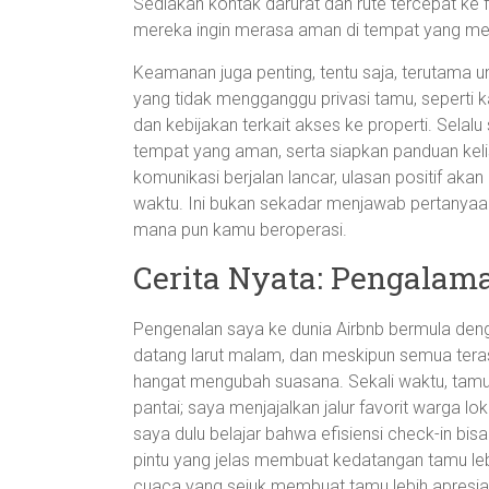
Sediakan kontak darurat dan rute tercepat ke f
mereka ingin merasa aman di tempat yang m
Keamanan juga penting, tentu saja, terutama u
yang tidak mengganggu privasi tamu, seperti ka
dan kebijakan terkait akses ke properti. Selal
tempat yang aman, serta siapkan panduan keli
komunikasi berjalan lancar, ulasan positif akan
waktu. Ini bukan sekadar menjawab pertanyaan
mana pun kamu beroperasi.
Cerita Nyata: Pengalam
Pengenalan saya ke dunia Airbnb bermula den
datang larut malam, dan meskipun semua tera
hangat mengubah suasana. Sekali waktu, tam
pantai; saya menjajalkan jalur favorit warga l
saya dulu belajar bahwa efisiensi check-in bi
pintu yang jelas membuat kedatangan tamu leb
cuaca yang sejuk membuat tamu lebih apresia